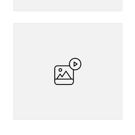
">
">