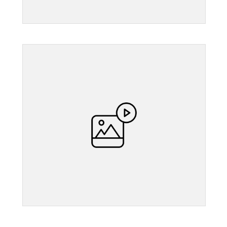
">
">