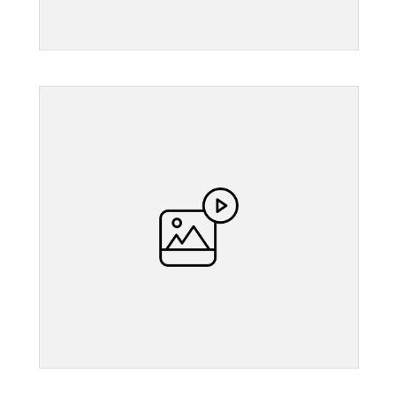
">
">