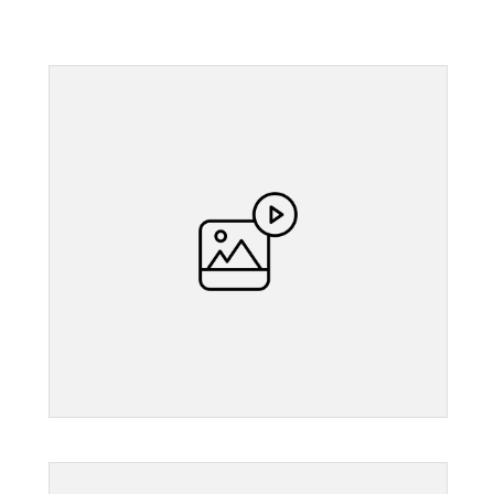
">
">