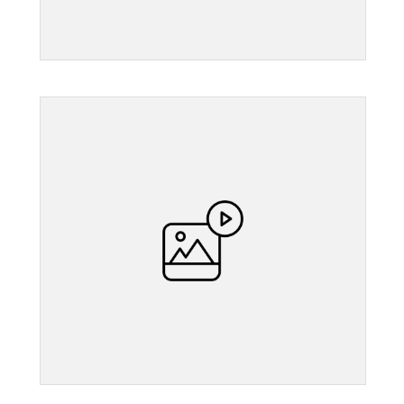
">
">