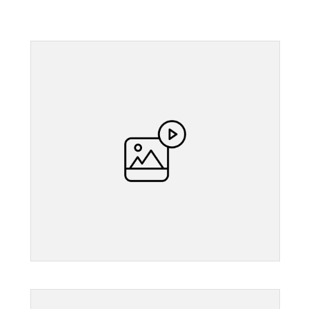
">
">