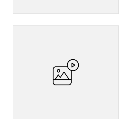
">
">