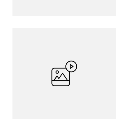
">
">