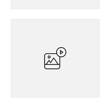
">
">