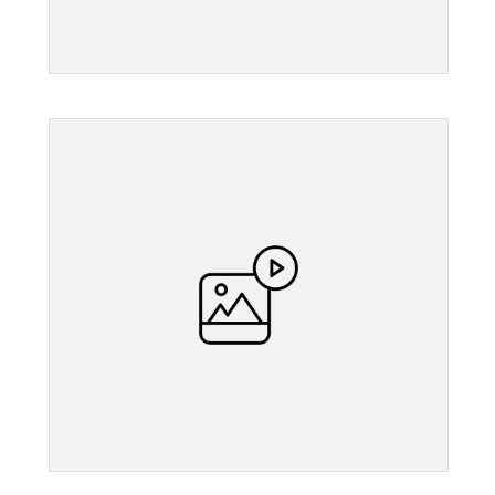
">
">