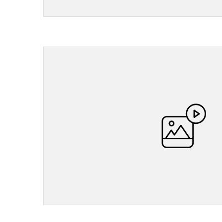
">
">