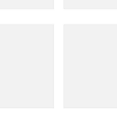
">
">