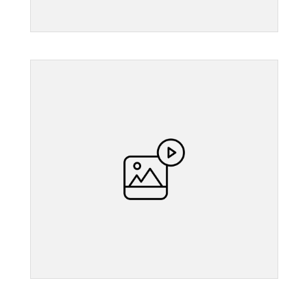
">
">