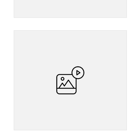
">
">