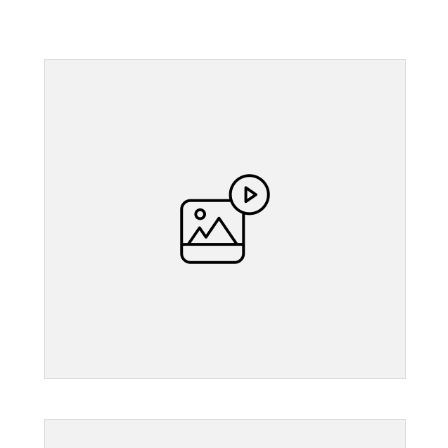
">
">