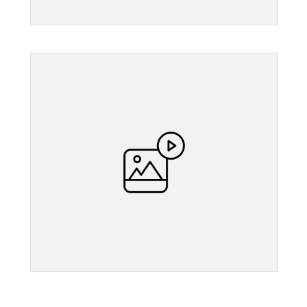
">
">