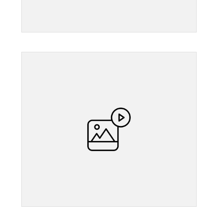
">
">