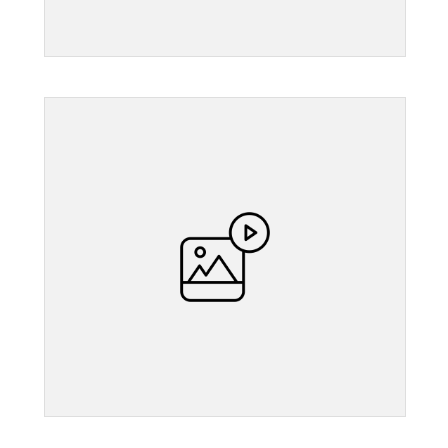
">
">