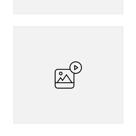
">
">