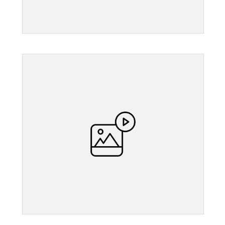
">
">