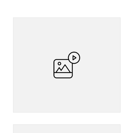
">
">