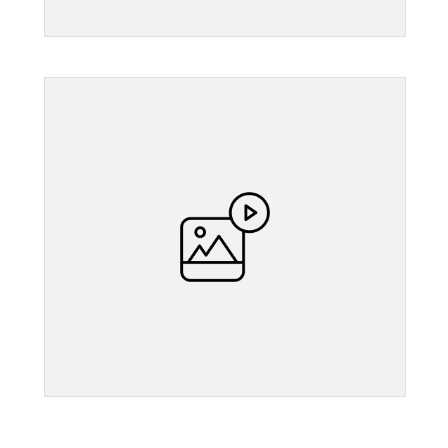
">
">