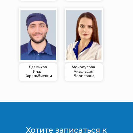
Дзамихов
Мокроусова
Инал
Анастасия
Каральбиевич
Борисовна
Хотите записаться к