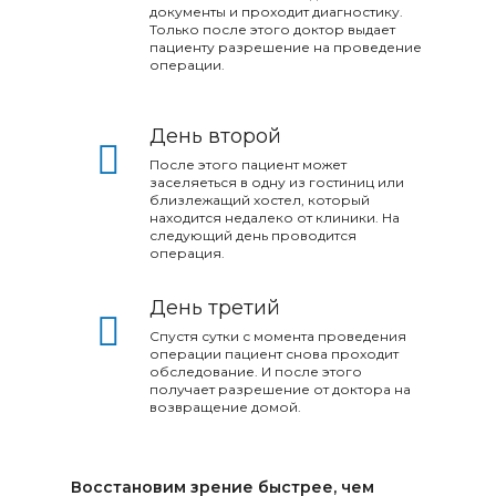
документы и проходит диагностику.
Только после этого доктор выдает
пациенту разрешение на проведение
операции.​​​​​​​
День второй
После этого пациент может
заселяеться в одну из гостиниц или
близлежащий хостел, который
находится недалеко от клиники. На
следующий день проводится
операция.​​
День третий
Спустя сутки с момента проведения
операции пациент снова проходит
обследование. И после этого
получает разрешение от доктора на
возвращение домой.​​​​​​​
Восстановим зрение быстрее, чем