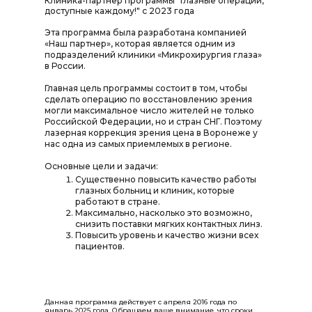
Клиника-партнер программы "Глазные операции,
доступные каждому!" с 2023 года
Эта программа была разработана компанией
«Наш партнер», которая является одним из
подразделений клиники «Микрохирургия глаза»
в России.
Главная цель программы состоит в том, чтобы
сделать операцию по восстановлению зрения
могли максимальное число жителей не только
Российской Федерации, но и стран СНГ. Поэтому
лазерная коррекция зрения цена в Воронеже у
нас одна из самых приемлемых в регионе.
Основные цели и задачи:
Существенно повысить качество работы
глазных больниц и клиник, которые
работают в стране.
Максимально, насколько это возможно,
снизить поставки мягких контактных линз.
Повысить уровень и качество жизни всех
пациентов.
Данная программа действует с апреля 2016 года по
январь 2025 года. Обращаем ваше внимание, что сроки