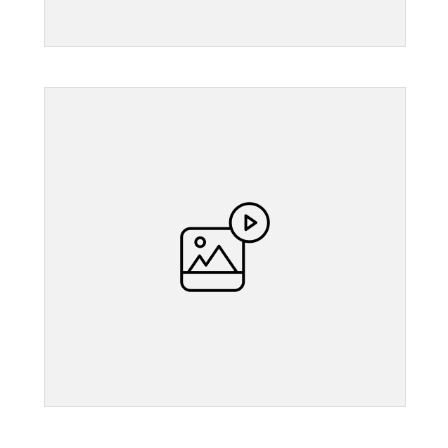
">
">