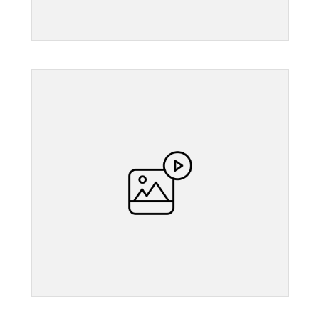
">
">