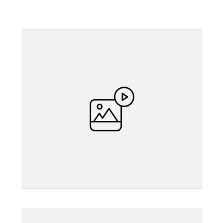
">
">