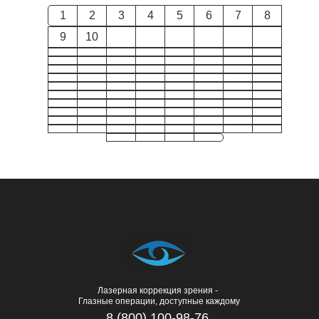
1
2
3
4
5
6
7
8
9
10
Лазерная коррекция зрения -
Глазные операции, доступные каждому
8 (800) 100-98-76