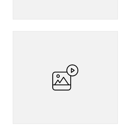
">
">