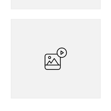
">
">