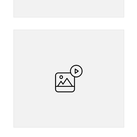
">
">