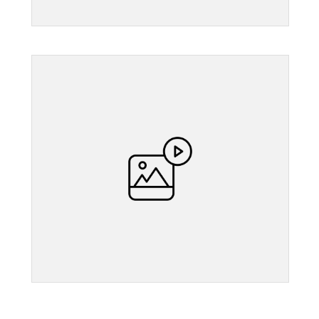
">
">