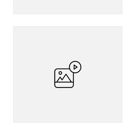
">
">