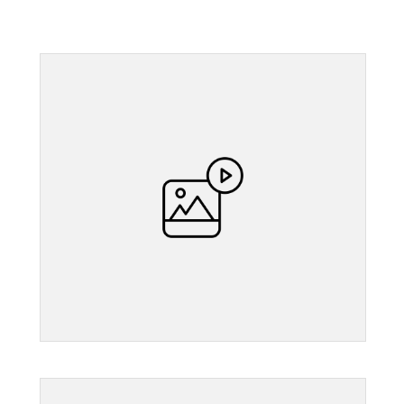
">
">