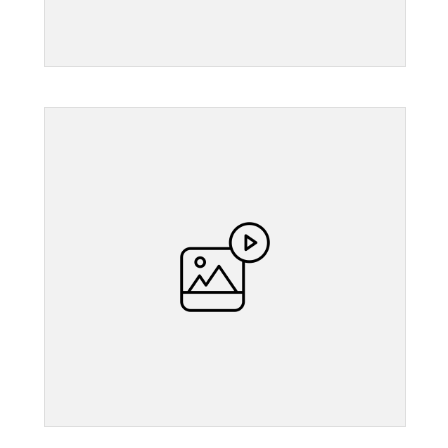
">
">