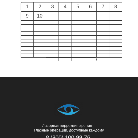
1
2
3
4
5
6
7
8
9
10
Лазерная коррекция зрения -
Глазные операции, доступные каждому
8 (800) 100-98-76