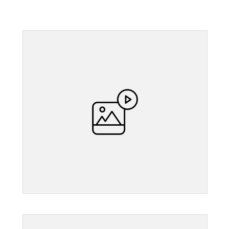
">
">