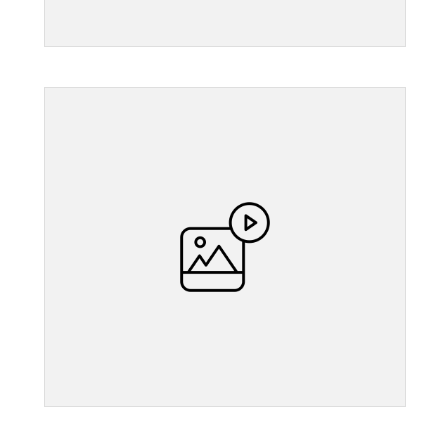
">
">