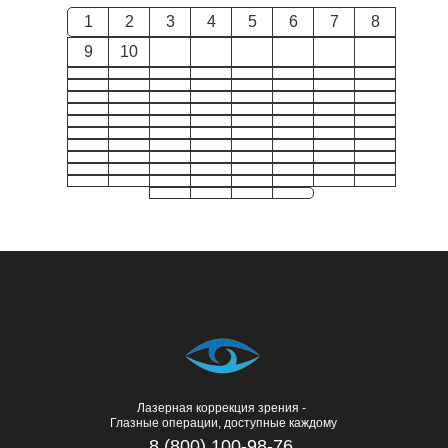
1
2
3
4
5
6
7
8
9
10
Лазерная коррекция зрения -
Глазные операции, доступные каждому
8 (800) 100-98-76