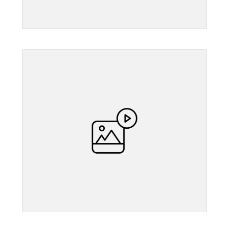
">
">