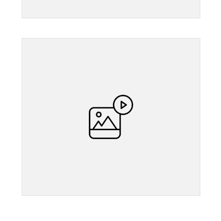
">
">