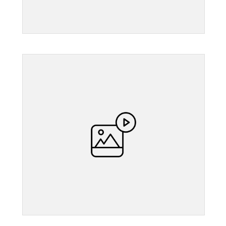
">
">